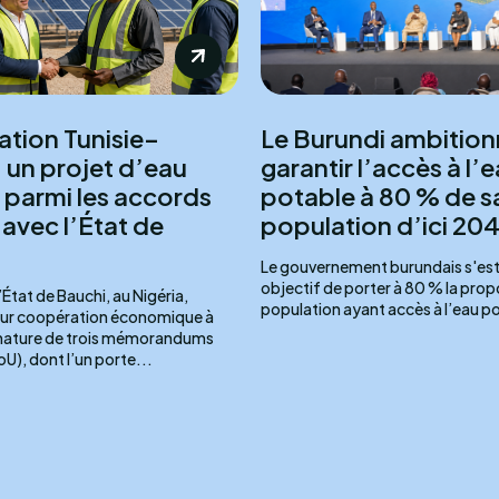
tion Tunisie–
Le Burundi ambition
: un projet d’eau
garantir l’accès à l’
 parmi les accords
potable à 80 % de s
avec l’État de
population d’ici 20
Le gouvernement burundais s'est 
objectif de porter à 80 % la propo
l’État de Bauchi, au Nigéria,
population ayant accès à l’eau po
eur coopération économique à
ignature de trois mémorandums
U), dont l’un porte...