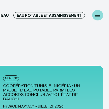
 EAU
EAU POTABLE ET ASSAINISSEMENT
Chercher
z ici...
diplomatie
 des Ressources en eau
A LA UNE
able et Assainissement
COOPÉRATION TUNISIE–NIGÉRIA : UN
PROJET D’EAU POTABLE PARMI LES
ACCORDS CONCLUS AVEC L’ÉTAT DE
BAUCHI
HYDRODIPLOMACY
-
JUILLET 21, 2026