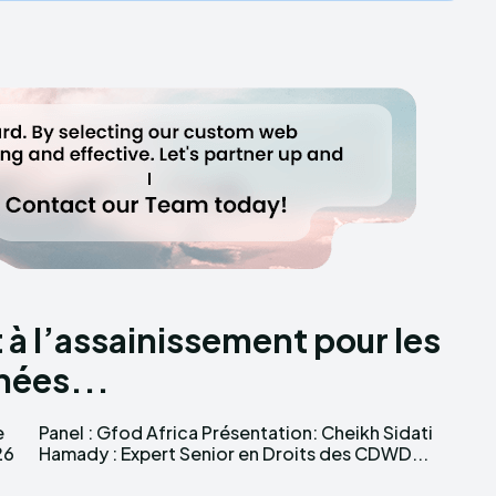
t à l’assainissement pour les
nées...
e
i
Hamady : Expert Senior en Droits des CDWD...