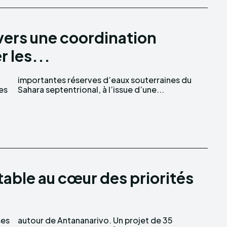
 vers une coordination
 les...
des
Sahara septentrional, à l’issue d’une...
table au cœur des priorités
ses
 35