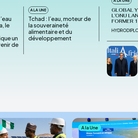
A LA UNE
GLOBAL Y
A LA UNE
L’ONU LA
l’eau
Tchad : l’eau, moteur de
FORMER 1
, le
la souveraineté
HYDRODIPL
alimentaire et du
ique un
développement
venir de
A la Une