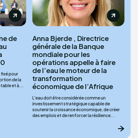
ne de
Anna Bjerde , Directrice
eau
générale de la Banque
a
mondiale pour les
40
opérations appelle à faire
de l’eau le moteur de la
fixé pour
transformation
rtion de la
économique de l’Afrique
table et à...
L'eau doit être considérée comme un
investissement stratégique capable de
soutenir la croissance économique, de créer
des emplois et de renforcer la résilience...