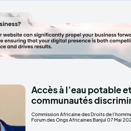
Accès à l’eau potable e
communautés discrimi
Commission Africaine des Droits de l’homm
Panel : Gfod Africa Présentation: Cheikh Sidat
Forum des Ongs Africaines Banjul 07 Mai 2026