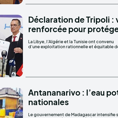
Déclaration de Tripoli :
renforcée pour protéger
La Libye, l’Algérie et la Tunisie ont convenu
importantes réserves d’eaux souterraines du
d’une exploitation rationnelle et équitable 
Antananarivo : l’eau po
nationales
Le gouvernement de Madagascar intensifie 
autour de Antananarivo. Un projet de