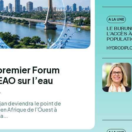
HYDROD
A LA UNE
LE BURUN
L’ACCÈS À
POPULATI
HYDRODIPL
 premier Forum
EAO sur l’eau
6
an deviendra le point de
en Afrique de l'Ouest à
a...