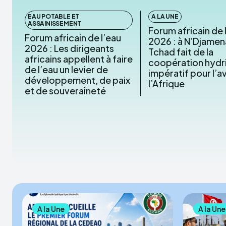
EAU POTABLE ET
A LA UNE
ASSAINISSEMENT
Forum africain de 
Forum africain de l’eau
2026 : à N’Djamena
2026 : Les dirigeants
Tchad fait de la
africains appellent à faire
coopération hydr
de l’eau un levier de
impératif pour l’a
développement, de paix
l’Afrique
et de souveraineté
A la Une
A la Une