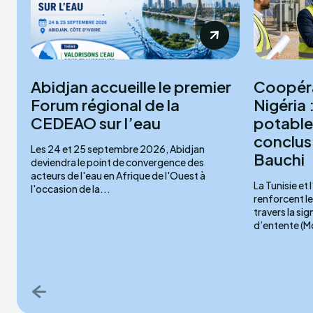
Abidjan accueille le premier
Coopéra
Forum régional de la
Nigéria 
CEDEAO sur l’eau
potable
conclus 
Les 24 et 25 septembre 2026, Abidjan
Bauchi
deviendra le point de convergence des
acteurs de l'eau en Afrique de l'Ouest à
La Tunisie et 
l'occasion de la...
renforcent l
travers la s
d’entente (Mo