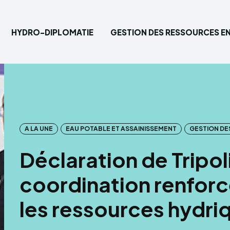
HYDRO-DIPLOMATIE
GESTION DES RESSOURCES EN
Saisisse
Accueil
Hydro-
A LA UNE
EAU POTABLE ET ASSAINISSEMENT
GESTION DE
Gestion
Déclaration de Tripoli
Eau pot
coordination renfor
les ressources hydri