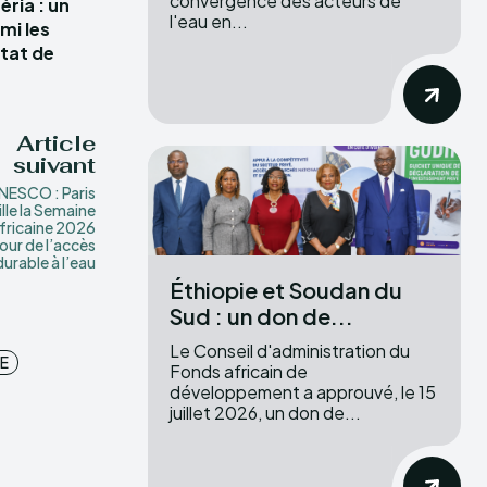
convergence des acteurs de
ria : un
l'eau en...
mi les
tat de
Article
suivant
NESCO : Paris
lle la Semaine
fricaine 2026
our de l’accès
durable à l’eau
Éthiopie et Soudan du
Sud : un don de...
Le Conseil d'administration du
YE
Fonds africain de
développement a approuvé, le 15
juillet 2026, un don de...