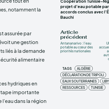
source tout en
Coopération Tunisie–Nigé
projet d’eau potable par
sques, notamment la
accords conclus avec l’É
Bauchi
Article
st assurée par
précédent
révoit une gestion
Antananarivo : l’eau
U
potable au cœur des
accuei
ts liés à la demande
priorités nationales
a
aut
sécurité alimentaire
TAGS
ALGÉRIE
DÉCLARATION DE TRIPOLI
EAUX SOUTERRAINES
LIB
ces hydriques en
RESSOURCES
TUNISIE
 étape importante
l’eau dans la région