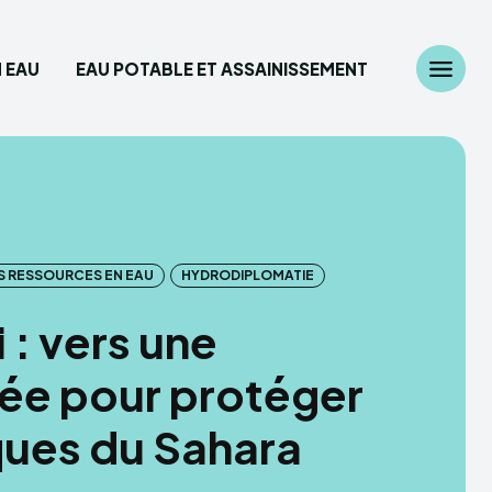
 EAU
EAU POTABLE ET ASSAINISSEMENT
Chercher
z ici...
diplomatie
S RESSOURCES EN EAU
HYDRODIPLOMATIE
 des Ressources en eau
 : vers une
able et Assainissement
cée pour protéger
ques du Sahara