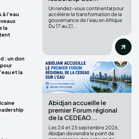
Un rendez-vous continental pour
accélérer la transformation de la
 à l’eau
gouvernance de l'eau en Afrique
uveaux
Du 17 au 21...
e la
tent
d : un don
s pour
’eau et la
Abidjan accueille le
icaine
premier Forum régional
leadership
de la CEDEAO...
Les 24 et 25 septembre 2026,
Abidjan deviendra le point de