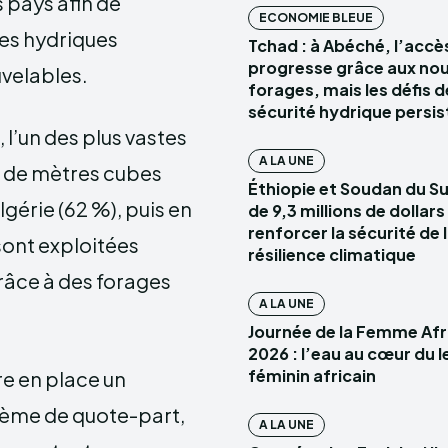
s pays afin de
ECONOMIE BLEUE
ces hydriques
Tchad : à Abéché, l’accès
progresse grâce aux no
velables.
forages, mais les défis d
sécurité hydrique persis
l’un des plus vastes
A LA UNE
s de mètres cubes
Éthiopie et Soudan du Su
gérie (62 %), puis en
de 9,3 millions de dollar
renforcer la sécurité de l
 sont exploitées
résilience climatique
râce à des forages
A LA UNE
Journée de la Femme Afr
2026 : l’eau au cœur du 
féminin africain
re en place un
tème de quote-part,
A LA UNE