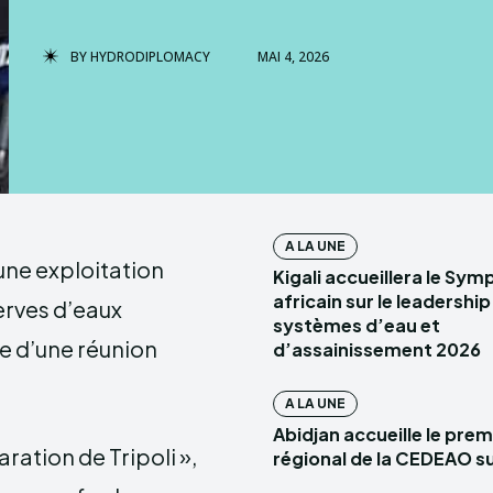
HYDROD
BY
HYDRODIPLOMACY
MAI 4, 2026
A LA UNE
’une exploitation
Kigali accueillera le Sy
africain sur le leadershi
erves d’eaux
systèmes d’eau et
ue d’une réunion
d’assainissement 2026
A LA UNE
Abidjan accueille le pre
ration de Tripoli »,
régional de la CEDEAO su