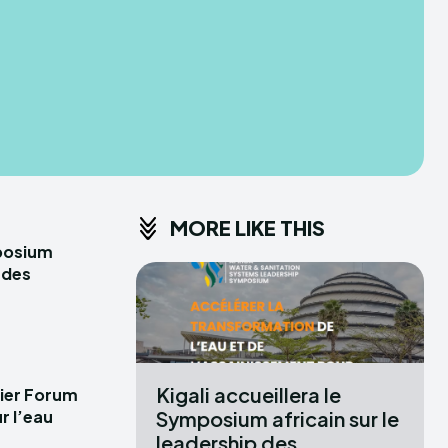
IPLOMACY
MORE LIKE THIS
mposium
p des
Kigali accueillera le
mier Forum
Symposium africain sur le
r l’eau
leadership des...