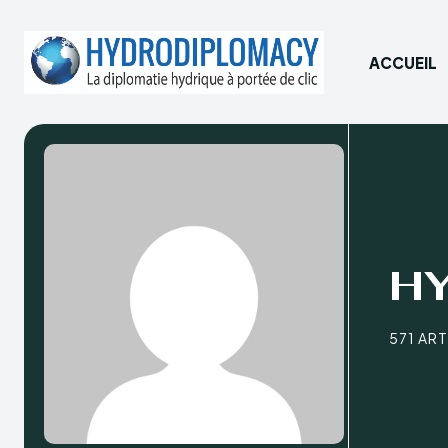
ACCUEIL
H
571 AR