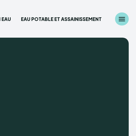
 EAU
EAU POTABLE ET ASSAINISSEMENT
Chercher
z ici...
diplomatie
 des Ressources en eau
able et Assainissement