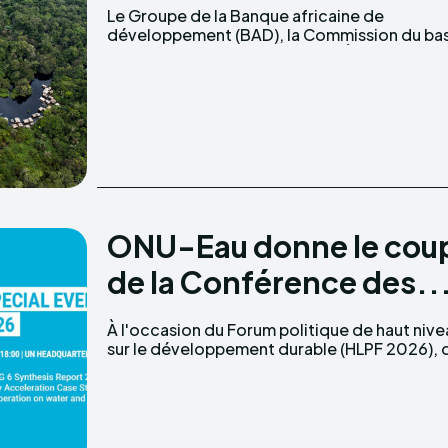
Le Groupe de la Banque africaine de
du lac Tchad (CBLT) et les cinq États membres
développement (BAD), la Commission du bas
ONU-Eau donne le coup
de la Conférence des..
À l'occasion du Forum politique de haut nive
sur le développement durable (HLPF 2026), 