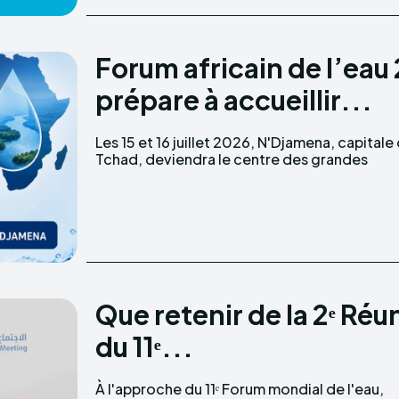
Forum africain de l’eau
prépare à accueillir...
Les 15 et 16 juillet 2026, N'Djamena, capitale
décisions africaines sur l'eau en accueillant
Tchad, deviendra le centre des grandes
Que retenir de la 2ᵉ Ré
du 11ᵉ...
À l'approche du 11ᵉ Forum mondial de l'eau,