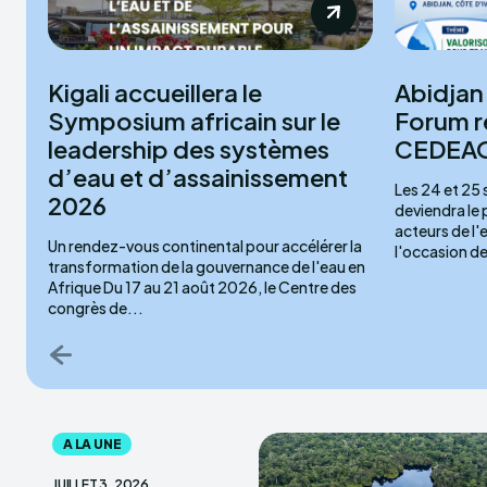
Kigali accueillera le
Abidjan 
Symposium africain sur le
Forum r
leadership des systèmes
CEDEAO 
d’eau et d’assainissement
Les 24 et 25
2026
deviendra le
acteurs de l'
Un rendez-vous continental pour accélérer la
l'occasion de 
transformation de la gouvernance de l'eau en
Afrique Du 17 au 21 août 2026, le Centre des
congrès de...
A LA UNE
JUILLET 3, 2026