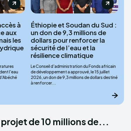
accès à
Éthiopie et Soudan du Sud :
ce aux
un don de 9,3 millions de
ais les
dollars pour renforcer la
hydrique
sécurité de l’eau et la
résilience climatique
ératures
Le Conseil d'administration du Fonds africain
dent l'eau
de développement a approuvé, le 15 juillet
e d'Abéché
2026, un don de 9,3 millions de dollars destiné
à renforcer...
 projet de 10 millions de...