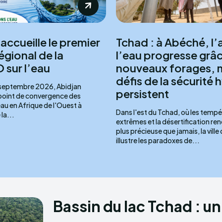
accueille le premier
Tchad : à Abéché, l’
égional de la
l’eau progresse grâ
sur l’eau
nouveaux forages, m
défis de la sécurité 
 septembre 2026, Abidjan
persistent
 point de convergence des
eau en Afrique de l'Ouest à
Dans l'est du Tchad, où les temp
la...
extrêmes et la désertification ren
plus précieuse que jamais, la vill
illustre les paradoxes de...
Bassin du lac Tchad : un