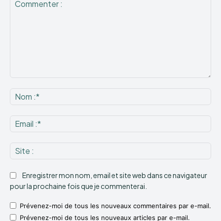
Commenter
:
No
:*
Ema
:*
Sit
:
Enregistrer mon nom, email et site web dans ce navigateur
pour la prochaine fois que je commenterai.
Prévenez-moi de tous les nouveaux commentaires par e-mail.
Prévenez-moi de tous les nouveaux articles par e-mail.