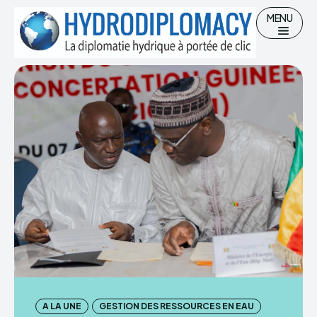
MENU
Chercher
Accueil
Hydro-diplomatie
Gestion des Ressources en eau
Eau potable et Assainissement
A LA UNE
GESTION DES RESSOURCES EN EAU