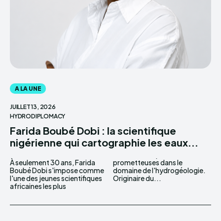
A LA UNE
JUILLET 13, 2026
HYDRODIPLOMACY
Farida Boubé Dobi : la scientifique
nigérienne qui cartographie les eaux...
À seulement 30 ans, Farida
prometteuses dans le
Boubé Dobi s'impose comme
domaine de l'hydrogéologie.
l'une des jeunes scientifiques
Originaire du...
africaines les plus