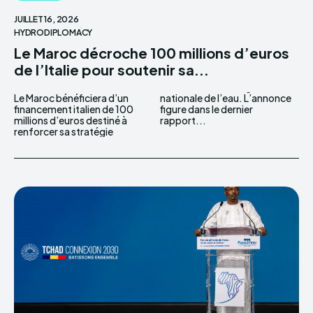
JUILLET 16, 2026
HYDRODIPLOMACY
Le Maroc décroche 100 millions d’euros
de l’Italie pour soutenir sa...
Le Maroc bénéficiera d’un
nationale de l’eau. L’annonce
financement italien de 100
figure dans le dernier
millions d’euros destiné à
rapport...
renforcer sa stratégie