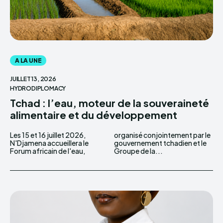
A LA UNE
JUILLET 13, 2026
HYDRODIPLOMACY
Tchad : l’eau, moteur de la souveraineté
alimentaire et du développement
Les 15 et 16 juillet 2026,
organisé conjointement par le
N'Djamena accueillera le
gouvernement tchadien et le
Forum africain de l'eau,
Groupe de la...