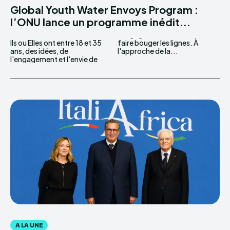
Global Youth Water Envoys Program :
l’ONU lance un programme inédit...
Ils ou Elles ont entre 18 et 35
faire bouger les lignes. À
ans, des idées, de
l'approche de la...
l'engagement et l'envie de
A LA UNE