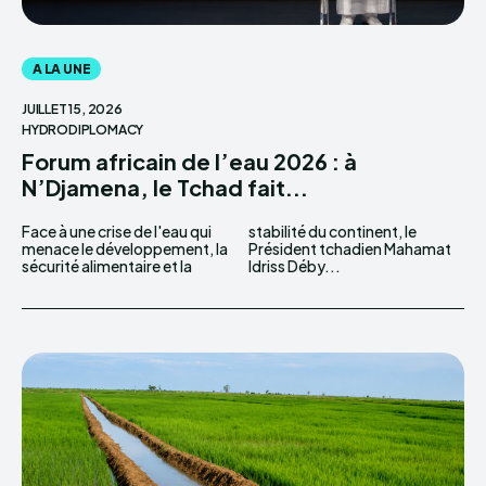
A LA UNE
JUILLET 15, 2026
HYDRODIPLOMACY
Forum africain de l’eau 2026 : à
N’Djamena, le Tchad fait...
Face à une crise de l'eau qui
stabilité du continent, le
menace le développement, la
Président tchadien Mahamat
sécurité alimentaire et la
Idriss Déby...