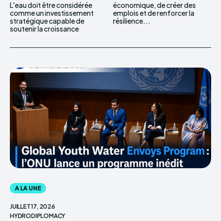
L'eau doit être considérée
économique, de créer des
comme un investissement
emplois et de renforcer la
stratégique capable de
résilience...
soutenir la croissance
A LA UNE
JUILLET 17, 2026
HYDRODIPLOMACY