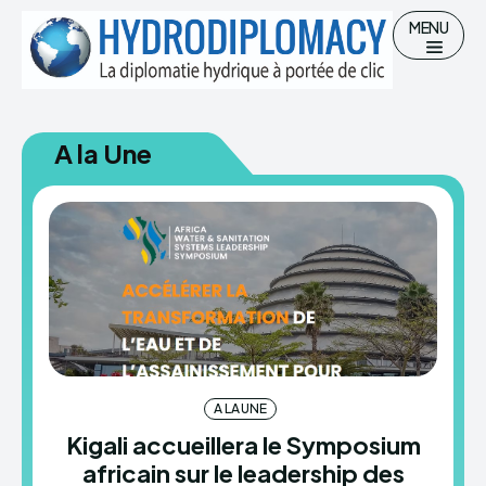
MENU
A la Une
Chercher
Accueil
Hydro-diplomatie
Gestion des Ressources en eau
Eau potable et Assainissement
A LA UNE
Kigali accueillera le Symposium
africain sur le leadership des