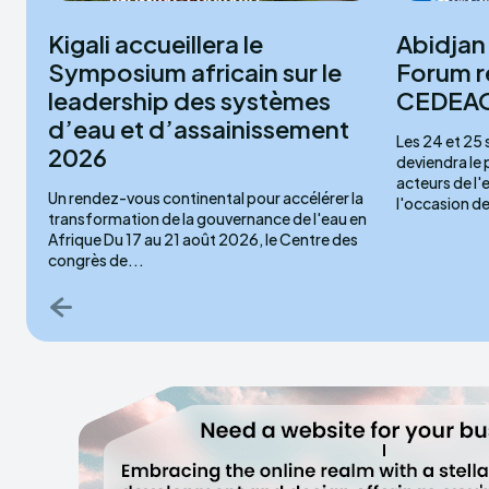
Kigali accueillera le
Abidjan 
Symposium africain sur le
Forum r
leadership des systèmes
CEDEAO 
d’eau et d’assainissement
Les 24 et 25
2026
deviendra le
acteurs de l'
Un rendez-vous continental pour accélérer la
l'occasion de 
transformation de la gouvernance de l'eau en
Afrique Du 17 au 21 août 2026, le Centre des
congrès de...