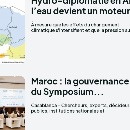
Hydro-diplomatie en Af
l’eau devient un moteur
À mesure que les effets du changement
les ressources en eau s'accroît, l'Afrique de
climatique s'intensifient et que la pression su
Maroc : la gouvernance 
du Symposium...
Casablanca – Chercheurs, experts, décideur
internationales ainsi que représentants d
publics, institutions nationales et