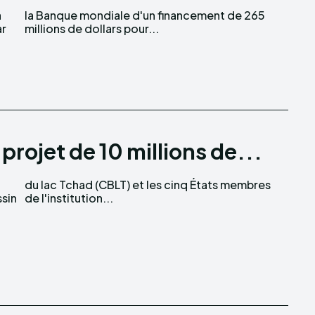
a
5
ar
millions de dollars pour...
 projet de 10 millions de...
sin
de l'institution...