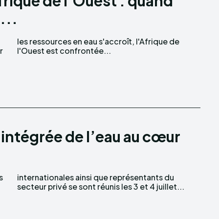
rique de l’Ouest : quand
...
r
l'Ouest est confrontée...
intégrée de l’eau au cœur
s
u
secteur privé se sont réunis les 3 et 4 juillet...