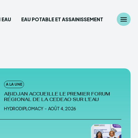
 EAU
EAU POTABLE ET ASSAINISSEMENT
Chercher
z ici...
diplomatie
A LA UNE
 des Ressources en eau
ABIDJAN ACCUEILLE LE PREMIER FORUM
RÉGIONAL DE LA CEDEAO SUR L’EAU
able et Assainissement
HYDRODIPLOMACY
-
AOÛT 4, 2026