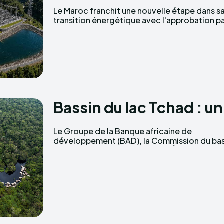
Le Maroc franchit une nouvelle étape dans s
la Banque mondiale d'un financement de 26
transition énergétique avec l'approbation p
Bassin du lac Tchad : un
Le Groupe de la Banque africaine de
du lac Tchad (CBLT) et les cinq États membres
développement (BAD), la Commission du bas