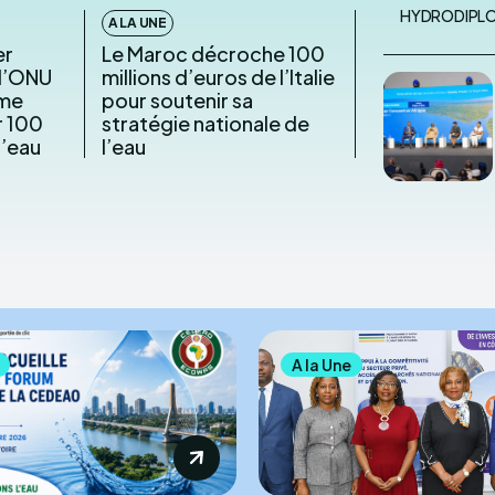
HYDRODIPL
A LA UNE
er
Le Maroc décroche 100
 l’ONU
millions d’euros de l’Italie
mme
pour soutenir sa
r 100
stratégie nationale de
l’eau
l’eau
A la Une