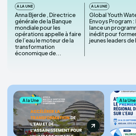
A LA UNE
A LA UNE
Anna Bjerde , Directrice
Global Youth Wat
générale de la Banque
Envoys Program :
mondiale pour les
lance un progra
opérations appelle à faire
inédit pour forme
de l’eau le moteur de la
jeunes leaders de 
transformation
économique de...
A la Une
A la Une