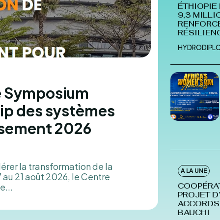
ÉTHIOPIE
9,3 MILL
HYDROD
RENFORCE
RÉSILIEN
HYDRODIPL
 le Symposium
ship des systèmes
issement 2026
6
érer la transformation de la
A LA UNE
e...
COOPÉRAT
PROJET D
ACCORDS 
BAUCHI