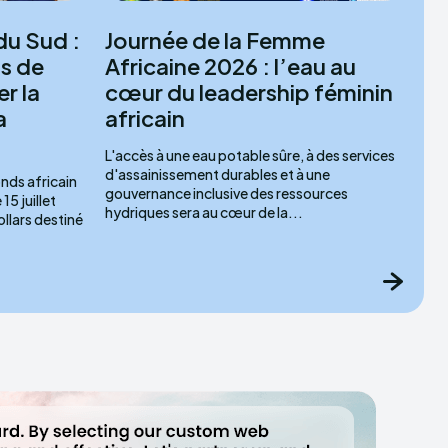
du Sud :
Journée de la Femme
ns de
Africaine 2026 : l’eau au
r la
cœur du leadership féminin
a
africain
L'accès à une eau potable sûre, à des services
d'assainissement durables et à une
nds africain
gouvernance inclusive des ressources
5 juillet
hydriques sera au cœur de la...
ollars destiné