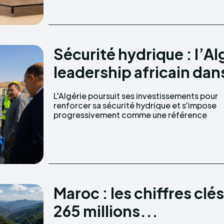
Sécurité hydrique : l’A
leadership africain dans 
L'Algérie poursuit ses investissements pour
africaine dans la gestion durable des
renforcer sa sécurité hydrique et s'impose
progressivement comme une référence
Maroc : les chiffres clé
265 millions...