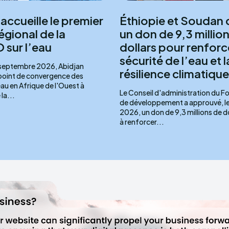
accueille le premier
Éthiopie et Soudan 
égional de la
un don de 9,3 millio
sur l’eau
dollars pour renforce
sécurité de l’eau et l
 septembre 2026, Abidjan
résilience climatique
 point de convergence des
eau en Afrique de l'Ouest à
Le Conseil d'administration du Fo
la...
de développement a approuvé, le 1
2026, un don de 9,3 millions de d
à renforcer...