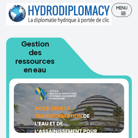
MENU
Gestion
des
Chercher
ressources
Accueil
en eau
Hydro-diplomatie
Gestion des Ressources en eau
Eau potable et Assainissement