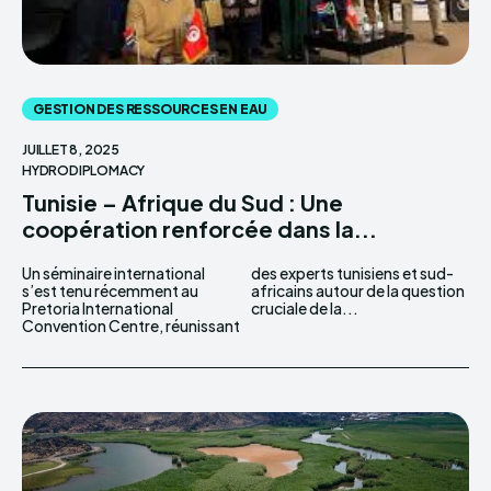
GESTION DES RESSOURCES EN EAU
JUILLET 8, 2025
HYDRODIPLOMACY
Tunisie – Afrique du Sud : Une
coopération renforcée dans la...
Un séminaire international
des experts tunisiens et sud-
s’est tenu récemment au
africains autour de la question
Pretoria International
cruciale de la...
Convention Centre, réunissant