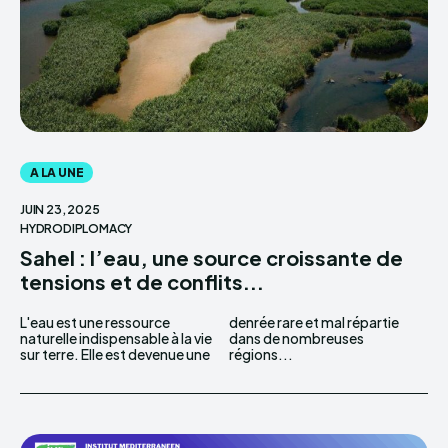
A LA UNE
JUIN 23, 2025
HYDRODIPLOMACY
Sahel : l’eau, une source croissante de
tensions et de conflits...
L'eau est une ressource
denrée rare et mal répartie
naturelle indispensable à la vie
dans de nombreuses
sur terre. Elle est devenue une
régions...