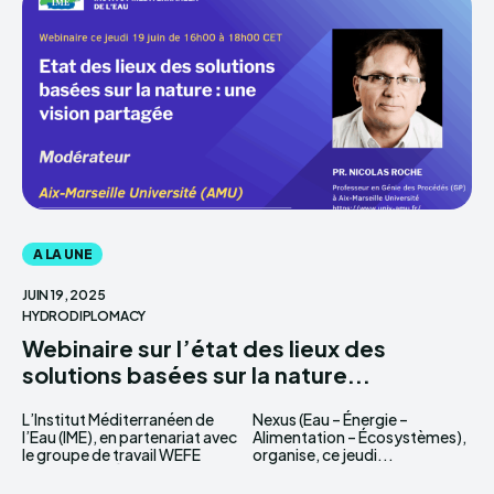
A LA UNE
JUIN 19, 2025
HYDRODIPLOMACY
Webinaire sur l’état des lieux des
solutions basées sur la nature...
L’Institut Méditerranéen de
Nexus (Eau – Énergie –
l’Eau (IME), en partenariat avec
Alimentation – Écosystèmes),
le groupe de travail WEFE
organise, ce jeudi...