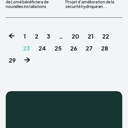
de Lomé bénéficiera de
Projet d’amélioration de la
nouvelles installations
sécurité hydrique en...
1
2
3
…
20
21
22
23
24
25
26
27
28
29