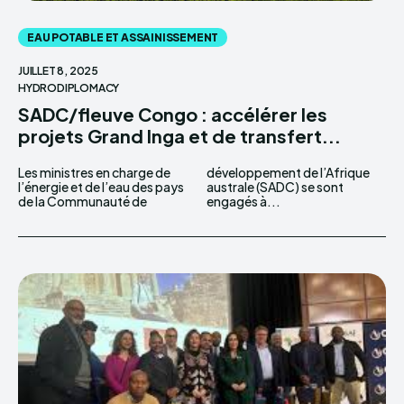
EAU POTABLE ET ASSAINISSEMENT
JUILLET 8, 2025
HYDRODIPLOMACY
SADC/fleuve Congo : accélérer les
projets Grand Inga et de transfert...
Les ministres en charge de
développement de l’Afrique
l’énergie et de l’eau des pays
australe (SADC) se sont
de la Communauté de
engagés à...