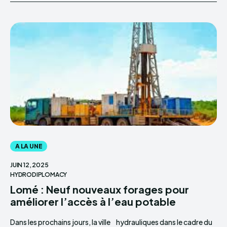
A LA UNE
JUIN 12, 2025
HYDRODIPLOMACY
Lomé : Neuf nouveaux forages pour
améliorer l’accès à l’eau potable
Dans les prochains jours, la ville
hydrauliques dans le cadre du