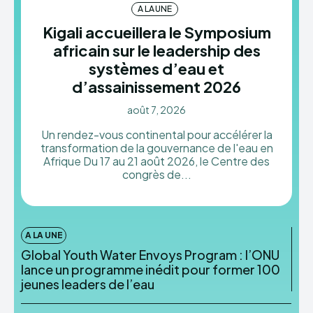
A LA UNE
Kigali accueillera le Symposium
HYDRODIPLOMACY
africain sur le leadership des
systèmes d’eau et
d’assainissement 2026
août 7, 2026
Un rendez-vous continental pour accélérer la
transformation de la gouvernance de l'eau en
Afrique Du 17 au 21 août 2026, le Centre des
congrès de...
A LA UNE
Global Youth Water Envoys Program : l’ONU
lance un programme inédit pour former 100
jeunes leaders de l’eau