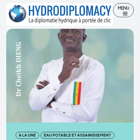
MENU
Chercher
Accueil
Hydro-diplomatie
Gestion des Ressources en eau
Eau potable et Assainissement
A LA UNE
EAU POTABLE ET ASSAINISSEMENT