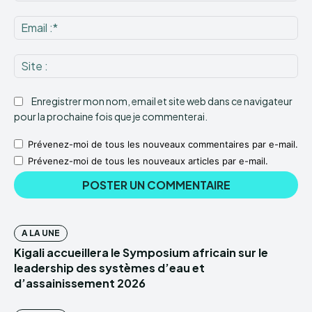
Ema
:*
Sit
:
Enregistrer mon nom, email et site web dans ce navigateur
pour la prochaine fois que je commenterai.
Prévenez-moi de tous les nouveaux commentaires par e-mail.
Prévenez-moi de tous les nouveaux articles par e-mail.
A LA UNE
Kigali accueillera le Symposium africain sur le
leadership des systèmes d’eau et
d’assainissement 2026