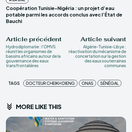
Coopération Tunisie–Nigéria : un projet d’eau
potable parmi les accords conclus avec l’État de
Bauchi
Article précédent
Article suivant
Hydrodiplomatie : l’OMVS
Algérie-Tunisie-Libye :
réunit les organismes de
réactivation du mécanisme de
bassins africains autour de la
concertation sur la gestion
gouvernance des eaux
des eaux souterraines
transfrontalières
communes
TAGS
DOCTEUR CHEIKH DIENG
ONAS
SÉNÉGAL
MORE LIKE THIS