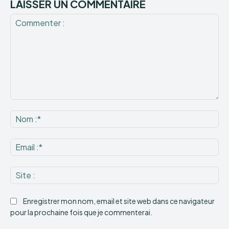
LAISSER UN COMMENTAIRE
Commenter
:
No
:*
Ema
:*
Sit
:
Enregistrer mon nom, email et site web dans ce navigateur
pour la prochaine fois que je commenterai.