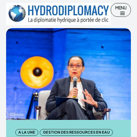
MENU
Chercher
Accueil
Hydro-diplomatie
Gestion des Ressources en eau
Eau potable et Assainissement
A LA UNE
GESTION DES RESSOURCES EN EAU