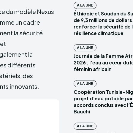
A LA UNE
nce du modèle Nexus
Éthiopie et Soudan du Su
de 9,3 millions de dollar
comme un cadre
renforcer la sécurité de l
ent la sécurité
résilience climatique
 et
A LA UNE
également la
Journée de la Femme Afr
2026 : l’eau au cœur du 
es différents
féminin africain
tériels, des
A LA UNE
nts innovants.
Coopération Tunisie–Nigé
projet d’eau potable par
accords conclus avec l’É
Bauchi
A LA UNE