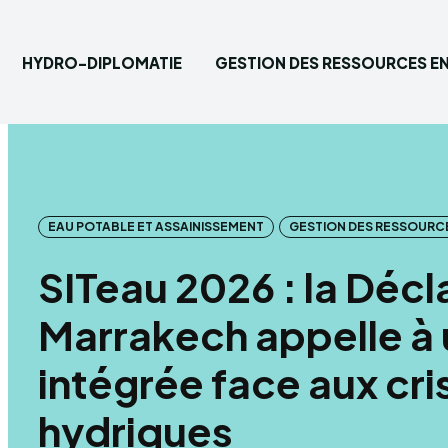
HYDRO-DIPLOMATIE
GESTION DES RESSOURCES EN
Saisisse
Accueil
EAU POTABLE ET ASSAINISSEMENT
GESTION DES RESSOURCE
Hydro-
SITeau 2026 : la Décl
Gestion
Marrakech appelle à
Eau pot
intégrée face aux cri
hydriques