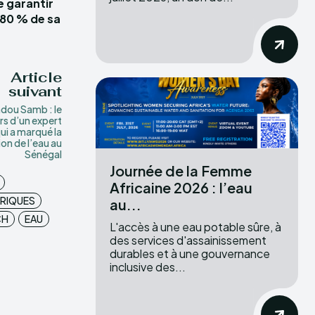
e garantir
 80 % de sa
Article
suivant
ou Samb : le
rs d’un expert
ui a marqué la
on de l’eau au
Sénégal
Journée de la Femme
Africaine 2026 : l’eau
DRIQUES
au...
CH
EAU
L'accès à une eau potable sûre, à
des services d'assainissement
durables et à une gouvernance
inclusive des...