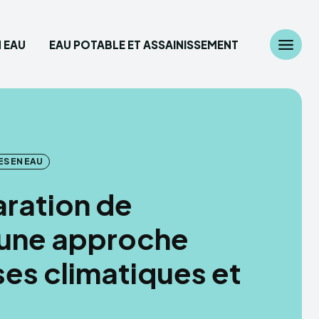
 EAU
EAU POTABLE ET ASSAINISSEMENT
Chercher
z ici...
S EN EAU
diplomatie
aration de
 des Ressources en eau
 une approche
able et Assainissement
ses climatiques et