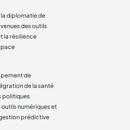
 la diplomatie de
evenues des outils
t la résilience
espace
oppement de
gration de la santé
 politiques
 outils numériques et
a gestion prédictive