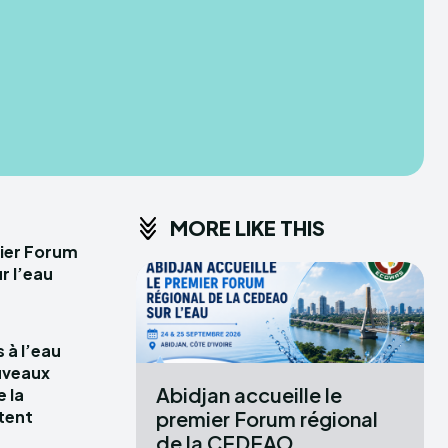
IPLOMACY
MORE LIKE THIS
mier Forum
r l’eau
 à l’eau
uveaux
Abidjan accueille le
e la
premier Forum régional
tent
de la CEDEAO...