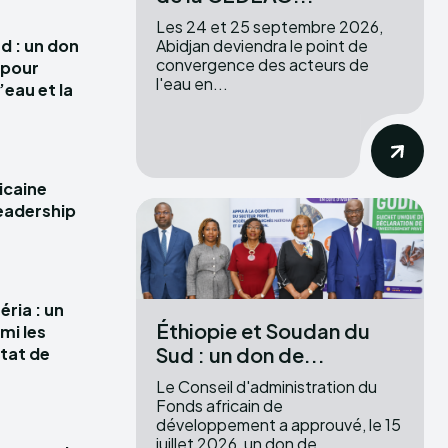
Les 24 et 25 septembre 2026,
Abidjan deviendra le point de
d : un don
convergence des acteurs de
s pour
l'eau en...
’eau et la
icaine
leadership
ria : un
Éthiopie et Soudan du
mi les
Sud : un don de...
tat de
Le Conseil d'administration du
Fonds africain de
développement a approuvé, le 15
juillet 2026, un don de...