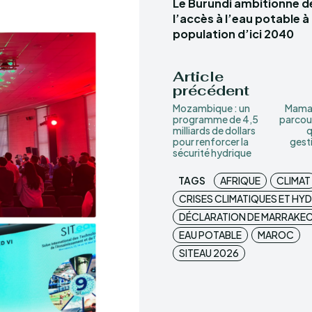
Le Burundi ambitionne d
l’accès à l’eau potable à
population d’ici 2040
Article
précédent
Mozambique : un
Mamad
programme de 4,5
parcou
milliards de dollars
q
pour renforcer la
gesti
sécurité hydrique
TAGS
AFRIQUE
CLIMAT
CRISES CLIMATIQUES ET HY
DÉCLARATION DE MARRAKE
EAU POTABLE
MAROC
SITEAU 2026