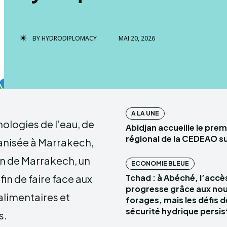
HYDROD
BY
HYDRODIPLOMACY
MAI 20, 2026
A LA UNE
nologies de l’eau, de
Abidjan accueille le pre
régional de la CEDEAO su
ganisée à Marrakech,
on de Marrakech, un
ECONOMIE BLEUE
in de faire face aux
Tchad : à Abéché, l’accès
progresse grâce aux no
alimentaires et
forages, mais les défis d
sécurité hydrique persis
s.