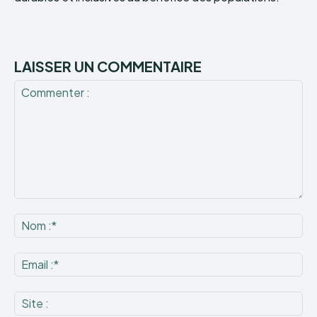
LAISSER UN COMMENTAIRE
Commenter
:
No
:*
Ema
:*
Sit
: