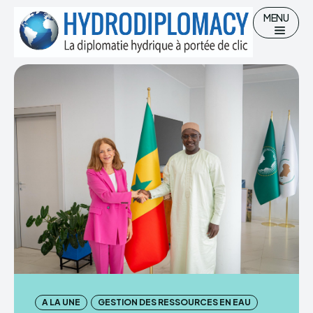
MENU
Chercher
Accueil
Hydro-diplomatie
Gestion des Ressources en eau
Eau potable et Assainissement
A LA UNE
GESTION DES RESSOURCES EN EAU