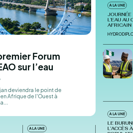
A LA UNE
HYDROD
JOURNÉE 
L’EAU AU
AFRICAIN
HYDRODIPL
 premier Forum
EAO sur l’eau
6
an deviendra le point de
en Afrique de l'Ouest à
a...
A LA UNE
LE BURUN
L’ACCÈS À
A LA UNE