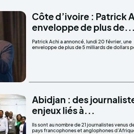
Côte d’ivoire : Patrick
enveloppe de plus de..
Patrick Achi a annoncé, lundi 20 février, une
atteindre l'accès universel à l'eau potable.
enveloppe de plus de 5 milliards de dollars 
Abidjan : des journalist
enjeux liés à...
Ils sont au nombre de 21 journalistes venus d
pays francophones et anglophones d’Afriqu