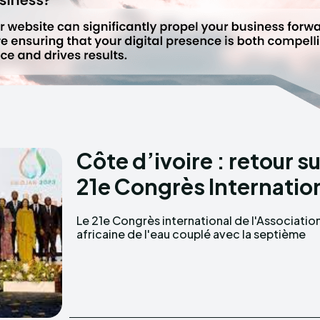
Côte d’ivoire : retour 
21e Congrès Internation
Le 21e Congrès international de l'Associatio
édition de la Conférence internationale sur l
africaine de l'eau couplé avec la septième