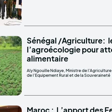
Sénégal /Agriculture: l
l’agroécologie pour att
alimentaire
Aly Ngouille Ndiaye, Ministre de l’Agriculture
Alimentaire (MAERSA) a présidé, ce mardi 1
de l’Equipement Rural et de la Souveraineté
Maroc : L’apport des 