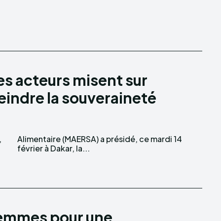
es acteurs misent sur
eindre la souveraineté
,
4
février à Dakar, la...
Femmes pour une