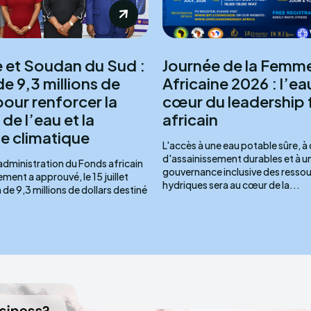
e et Soudan du Sud :
Journée de la Femm
e 9,3 millions de
Africaine 2026 : l’ea
pour renforcer la
cœur du leadership 
 de l’eau et la
africain
ce climatique
L'accès à une eau potable sûre, à
d'assainissement durables et à u
administration du Fonds africain
gouvernance inclusive des resso
ent a approuvé, le 15 juillet
hydriques sera au cœur de la...
de 9,3 millions de dollars destiné
.