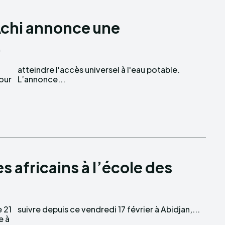
 Achi annonce une
.
pour
L’annonce...
es africains à l’école des
e 21
suivre depuis ce vendredi 17 février à Abidjan,...
e à