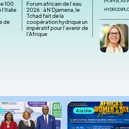
POPULATI
he 100
Forum africain de l’eau
l’Italie
2026 : à N’Djamena, le
HYDRODIPL
Tchad fait de la
le de
coopération hydrique un
impératif pour l’avenir de
l’Afrique
A la Une