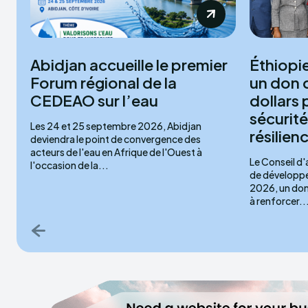
Abidjan accueille le premier
Éthiopi
Forum régional de la
un don d
CEDEAO sur l’eau
dollars 
sécurité
Les 24 et 25 septembre 2026, Abidjan
résilien
deviendra le point de convergence des
acteurs de l'eau en Afrique de l'Ouest à
Le Conseil d'
l'occasion de la...
de développem
2026, un don 
à renforcer..