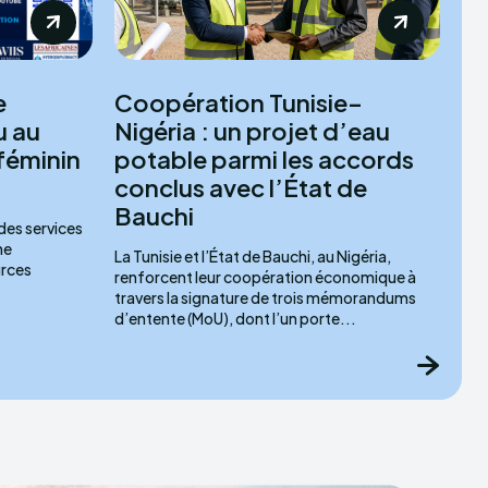
e
Coopération Tunisie–
u au
Nigéria : un projet d’eau
féminin
potable parmi les accords
conclus avec l’État de
Bauchi
 des services
ne
La Tunisie et l’État de Bauchi, au Nigéria,
urces
renforcent leur coopération économique à
travers la signature de trois mémorandums
d’entente (MoU), dont l’un porte...