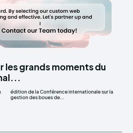
sur les grands moments du
al...
n
a
gestion des boues de...