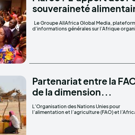
souveraineté alimentair
Le Groupe AllAfrica Global Media, plateforme
du 07 au 09 Mars 2023 à Rabat le Forum
d’informations générales sur l’Afrique organ
Partenariat entre la FAO
de la dimension...
L’Organisation des Nations Unies pour
Risk Capacity (ARC) viennent de parapher une
l’alimentation et l’agriculture (FAO) et l’Afri