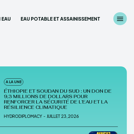
 EAU
EAU POTABLE ET ASSAINISSEMENT
Chercher
z ici...
diplomatie
A LA UNE
 des Ressources en eau
ÉTHIOPIE ET SOUDAN DU SUD : UN DON DE
9,3 MILLIONS DE DOLLARS POUR
able et Assainissement
RENFORCER LA SÉCURITÉ DE L’EAU ET LA
RÉSILIENCE CLIMATIQUE
HYDRODIPLOMACY
-
JUILLET 23, 2026