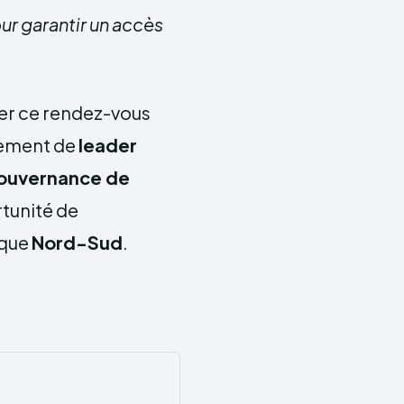
r garantir un accès
ter ce rendez-vous
nement de
leader
 gouvernance de
rtunité de
que
Nord-Sud
.