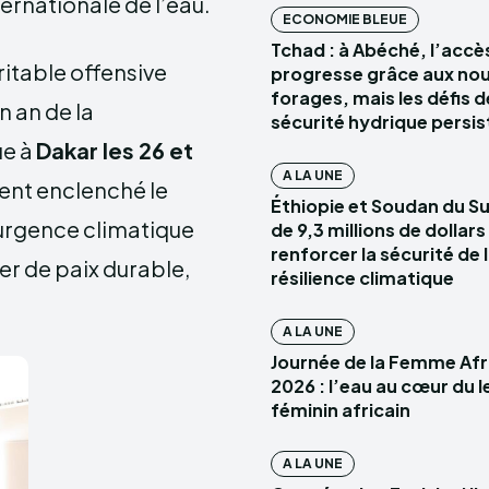
ernationale de l’eau.
ECONOMIE BLEUE
Tchad : à Abéché, l’accès
itable offensive
progresse grâce aux no
forages, mais les défis d
n an de la
sécurité hydrique persis
ue à
Dakar les 26 et
A LA UNE
ement enclenché le
Éthiopie et Soudan du Su
’urgence climatique
de 9,3 millions de dollar
renforcer la sécurité de l
ier de paix durable,
résilience climatique
A LA UNE
Journée de la Femme Afr
2026 : l’eau au cœur du 
féminin africain
A LA UNE