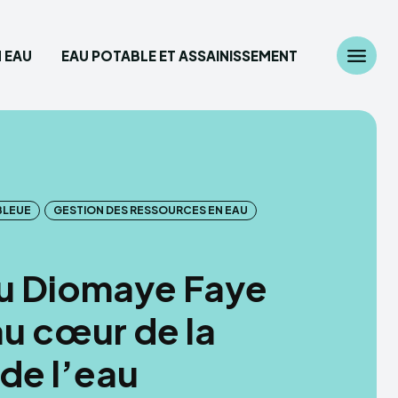
 EAU
EAU POTABLE ET ASSAINISSEMENT
Chercher
z ici...
BLEUE
GESTION DES RESSOURCES EN EAU
diplomatie
 des Ressources en eau
ou Diomaye Faye
able et Assainissement
au cœur de la
de l’eau