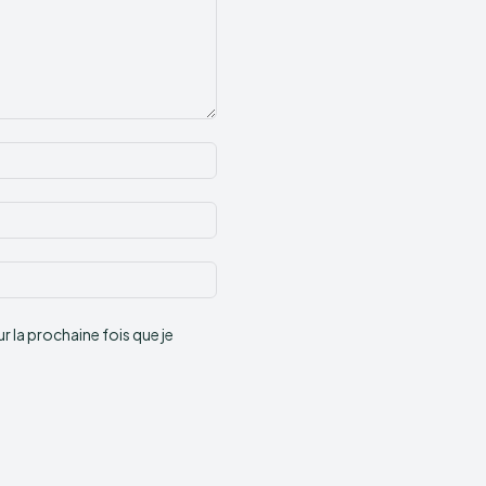
Nom
:*
Email
:*
Site
:
 la prochaine fois que je