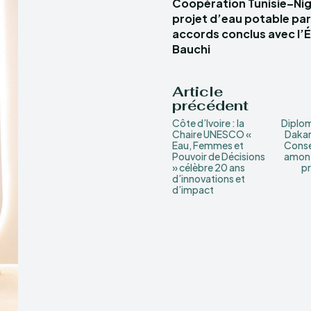
Coopération Tunisie–Nigé
projet d’eau potable par
accords conclus avec l’É
Bauchi
Article
précédent
Côte d’Ivoire : la
Diplom
Chaire UNESCO «
Dakar 
Eau, Femmes et
Conse
Pouvoir de Décisions
amont
» célèbre 20 ans
pr
d’innovations et
d’impact