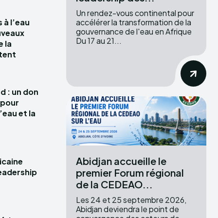
Un rendez-vous continental pour
accélérer la transformation de la
 à l’eau
gouvernance de l'eau en Afrique
uveaux
Du 17 au 21...
e la
tent
d : un don
s pour
’eau et la
Abidjan accueille le
icaine
premier Forum régional
leadership
de la CEDEAO...
Les 24 et 25 septembre 2026,
Abidjan deviendra le point de