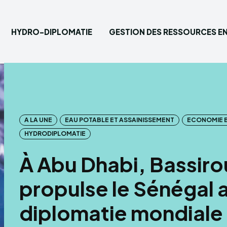
HYDRO-DIPLOMATIE
GESTION DES RESSOURCES EN
Saisisse
Accueil
A LA UNE
EAU POTABLE ET ASSAINISSEMENT
ECONOMIE 
Hydro-
HYDRODIPLOMATIE
Gestion
À Abu Dhabi, Bassir
Eau pot
propulse le Sénégal 
diplomatie mondiale 