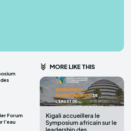
IPLOMACY
MORE LIKE THIS
mposium
p des
Kigali accueillera le
mier Forum
Symposium africain sur le
r l’eau
leadership des...