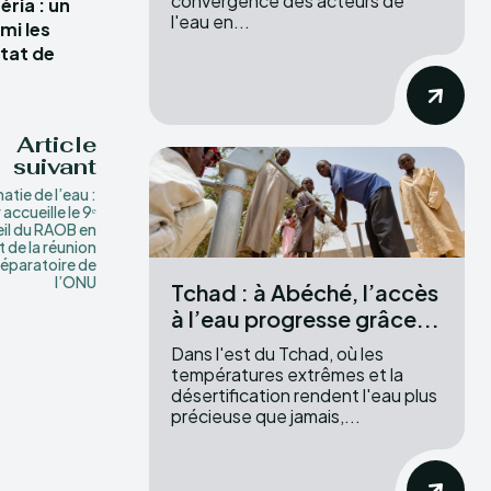
convergence des acteurs de
ria : un
l'eau en...
mi les
tat de
Article
suivant
atie de l’eau :
accueille le 9ᵉ
il du RAOB en
 de la réunion
éparatoire de
l’ONU
Tchad : à Abéché, l’accès
à l’eau progresse grâce...
Dans l'est du Tchad, où les
températures extrêmes et la
désertification rendent l'eau plus
précieuse que jamais,...