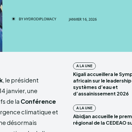
HYDROD
BY
HYDRODIPLOMACY
JANVIER 16, 2026
A LA UNE
Kigali accueillera le Sy
k
, le président
africain sur le leadershi
systèmes d’eau et
14 janvier, une
d’assainissement 2026
fs de la
Conférence
A LA UNE
 urgence climatique et
Abidjan accueille le pre
irme désormais
régional de la CEDEAO su