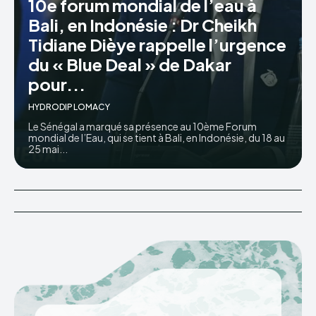
10e forum mondial de l’eau à
Bali, en Indonésie : Dr Cheikh
HYDRODIPLOMACY
Tidiane Dièye rappelle l’urgence
du « Blue Deal » de Dakar
pour...
HYDRODIPLOMACY
Le Sénégal a marqué sa présence au 10ème Forum
mondial de l’Eau, qui se tient à Bali, en Indonésie, du 18 au
25 mai...