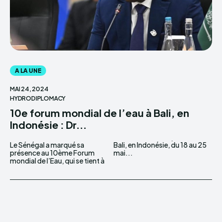
A LA UNE
MAI 24, 2024
HYDRODIPLOMACY
10e forum mondial de l’eau à Bali, en
Indonésie : Dr...
Le Sénégal a marqué sa
Bali, en Indonésie, du 18 au 25
présence au 10ème Forum
mai...
mondial de l’Eau, qui se tient à