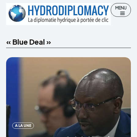
MENU
« Blue Deal »
Chercher
Accueil
Hydro-diplomatie
Gestion des Ressources en eau
Eau potable et Assainissement
A LA UNE