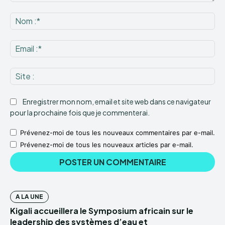
Commenter
:
No
:*
Ema
:*
Sit
:
Enregistrer mon nom, email et site web dans ce navigateur
pour la prochaine fois que je commenterai.
Prévenez-moi de tous les nouveaux commentaires par e-mail.
Prévenez-moi de tous les nouveaux articles par e-mail.
A LA UNE
Kigali accueillera le Symposium africain sur le
leadership des systèmes d’eau et