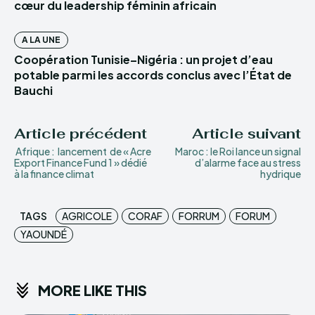
cœur du leadership féminin africain
A LA UNE
Coopération Tunisie–Nigéria : un projet d’eau
potable parmi les accords conclus avec l’État de
Bauchi
Article précédent
Article suivant
Afrique : lancement de « Acre
Maroc : le Roi lance un signal
Export Finance Fund 1 » dédié
d’alarme face au stress
à la finance climat
hydrique
TAGS
AGRICOLE
CORAF
FORRUM
FORUM
YAOUNDÉ
MORE LIKE THIS