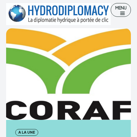
MENU
Chercher
Accueil
Hydro-diplomatie
Gestion des Ressources en eau
Eau potable et Assainissement
A LA UNE