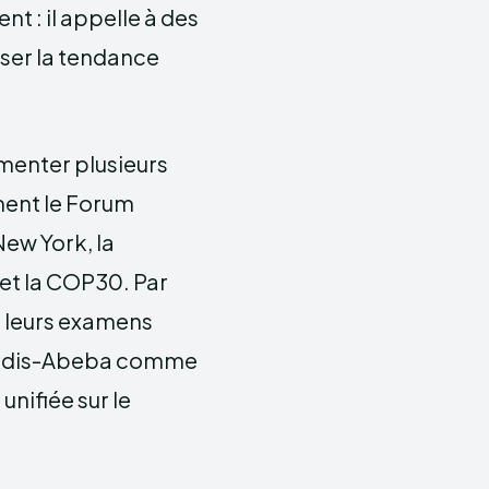
t : il appelle à des
rser la tendance
menter plusieurs
ent le Forum
New York, la
et la COP30. Par
t leurs examens
d’Addis-Abeba comme
unifiée sur le