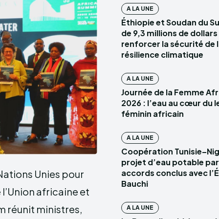
A LA UNE
Éthiopie et Soudan du Su
de 9,3 millions de dollar
renforcer la sécurité de l
résilience climatique
A LA UNE
Journée de la Femme Afr
2026 : l’eau au cœur du 
féminin africain
A LA UNE
Coopération Tunisie–Nigé
projet d’eau potable par
accords conclus avec l’É
ations Unies pour
Bauchi
l’Union africaine et
 réunit ministres,
A LA UNE