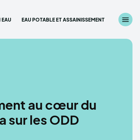
 EAU
EAU POTABLE ET ASSAINISSEMENT
Chercher
z ici...
diplomatie
 des Ressources en eau
ement au cœur du
able et Assainissement
 sur les ODD