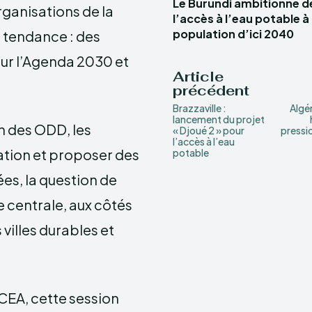
Le Burundi ambitionne d
rganisations de la
l’accès à l’eau potable à
population d’ici 2040
a tendance : des
ur l’Agenda 2030 et
Article
précédent
Brazzaville :
Algér
lancement du projet
n des ODD, les
« Djoué 2 » pour
pressio
l’accès à l’eau
ation et proposer des
potable
es, la question de
e centrale, aux côtés
 villes durables et
 CEA, cette session