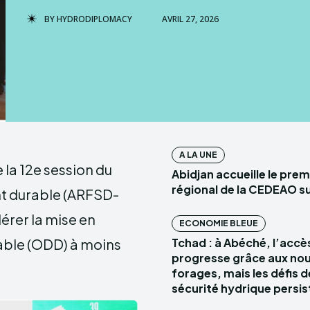
BY
HYDRODIPLOMACY
AVRIL 27, 2026
HYDROD
A LA UNE
 la 12e session du
Abidjan accueille le pre
régional de la CEDEAO su
nt durable (ARFSD-
érer la mise en
ECONOMIE BLEUE
ble (ODD) à moins
Tchad : à Abéché, l’accès
progresse grâce aux no
forages, mais les défis d
sécurité hydrique persis