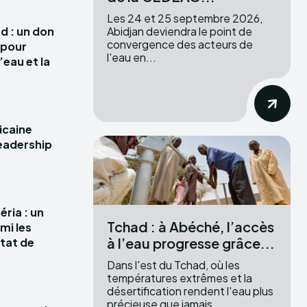
Les 24 et 25 septembre 2026,
Abidjan deviendra le point de
d : un don
convergence des acteurs de
s pour
l'eau en...
’eau et la
icaine
leadership
ria : un
Tchad : à Abéché, l’accès
mi les
à l’eau progresse grâce...
tat de
Dans l'est du Tchad, où les
températures extrêmes et la
désertification rendent l'eau plus
précieuse que jamais,...