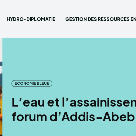
HYDRO-DIPLOMATIE
GESTION DES RESSOURCES EN
Saisisse
Accueil
Hydro-
ECONOMIE BLEUE
Gestion
L’eau et l’assainiss
Eau pot
forum d’Addis-Abeba