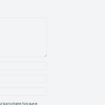
Nom
:*
Email
:*
Site
:
 la prochaine fois que je