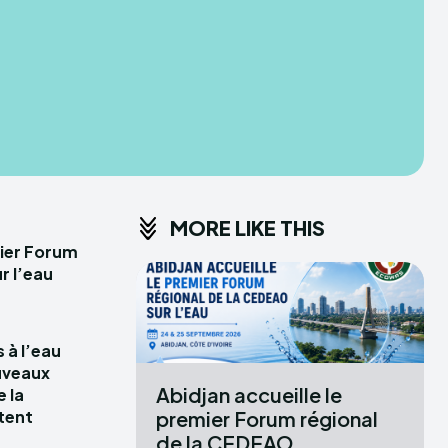
IPLOMACY
MORE LIKE THIS
mier Forum
r l’eau
 à l’eau
uveaux
Abidjan accueille le
e la
premier Forum régional
tent
de la CEDEAO...