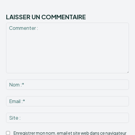
LAISSER UN COMMENTAIRE
Commenter
:
No
:*
Ema
:*
Sit
:
Enregistrer mon nom, email et site web dans ce navigateur