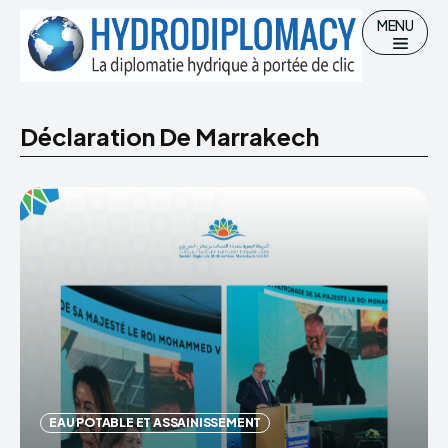
MENU
Déclaration De Marrakech
Chercher
Accueil
Hydro-diplomatie
Gestion des Ressources en eau
Eau potable et Assainissement
EAU POTABLE ET ASSAINISSEMENT