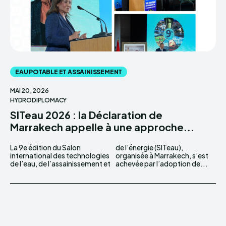
EAU POTABLE ET ASSAINISSEMENT
MAI 20, 2026
HYDRODIPLOMACY
SITeau 2026 : la Déclaration de
Marrakech appelle à une approche...
La 9e édition du Salon
de l’énergie (SITeau),
international des technologies
organisée à Marrakech, s’est
de l’eau, de l’assainissement et
achevée par l’adoption de...